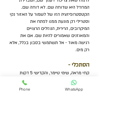
לרמוז שאת צריכה "רענון" שם, ושברירת
המחדל היא שדוחה שם. לא דוחה שם.
הקטסטרופיזציה הזו של לשמור על האזור נקי
וסטרילי רק מונעת ממנו לפתח את
המיקרובים, הרירית, הנוזלים הרצויים
והמאוזנים שאמורים להיות שם. אם את
רגישה מאוד - אל תשתמשי בסבון בכלל, אלא
רק מים.
הסתכלי -
קחי מראה, שימי טיימר, והקדישי 5 דקות
שלמות להסתכלות ישירה וכנה על הואגינה
שלך. דברי איתה, והגידי לה את כל מה שיש על
Phone
WhatsApp
ליבך לומר. תני לה לדבר, הקשיבי לה ותני לה
לומר את כל מה שיש לה לומר לך.
אם יש לך בן/בת זוג - בקשי ממנו/ה גם.
הקדישו לכך 5-15 דקות שלמות, ובהן בן/בת
הזוג יסתכלו ישירות על הואגינה שלכן בצורה
אוהבת וחומלת. לא מדובר במשחק מקדים
שיוביל למין, אלא הסתכלות אמיתית וכנה