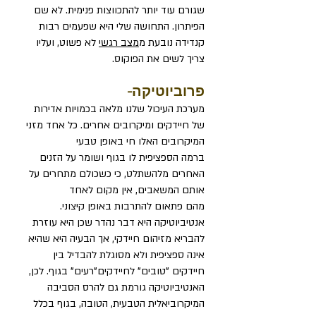
שגורם עוד יותר להתכווצות פנימית. לא שם
הפיתרון. התחושה שלי היא שפעמים רבות
קנדידה נובעת מ
מצב רגשי
לא פשוט, ועליו
צריך לשים את הפוקוס.
פרוביוטיקה-
מערכת העיכול שלנו מלאה בכמויות אדירות
של חיידקים ומיקרובים אחרים. כל אחד מזני
המיקרובים האלו חי באופן טבעי
ברמה הספציפית לו בגוף ושומר על הזנים
האחרים מלהשתלט, כי כשכולם מתחרים על
אותם המשאבים, אין מקום לאחד
מהם פתאום להתרבות באופן קיצוני.
אנטיביוטיקה היא דבר נהדר שכן היא עוזרת
להבריא מזיהום חיידקי, אך הבעיה היא שהיא
אינה ספציפית ולא מסוגלת להבדיל בין
חיידקים "טובים" לחיידקים"רעים" בגוף. לכן,
האנטיביוטיקה גורמת גם להרס הסביבה
המיקרוביאלית הטבעית, הטובה, בגוף בכלל