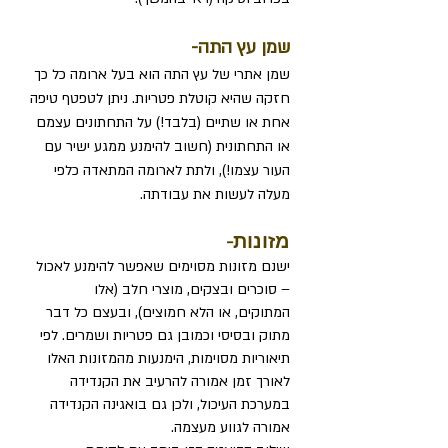
שמן עץ התה-
שמן אתרי של עץ התה הוא בעל ארומה כל כך
חזקה שהיא קוטלת פטריות. ניתן לטפטף טיפה
אחת או שתיים (בלבד!) על התחתונים עצמם
או התחתונית (חשוב להימנע ממגע ישיר עם
העור עצמו!), ולתת לארומה המתאדה כלפי
מעלה לעשות את עבודתה.
מזונות-
ישנם מזונות מסוימים שאפשר להימנע לאכול
– סוכרים ובצקים, מוצרי חלב (אלו
המתוקים, או הלא חמוצים), ובעצם כל דבר
מתוק ובסיסי וכמובן גם פטריות ושמרים. לפי
תיאוריות מסוימות, הימנעות מהמזונות האלו
לאורך זמן אמורה להרעיב את הקנדידה
במערכת העיכול, ולכן גם בואגינה הקנדידה
אמורה לגווע מעצמה.