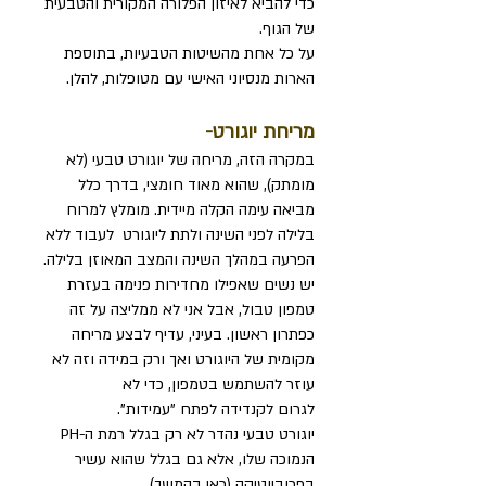
כדי להביא לאיזון הפלורה המקורית והטבעית
של הגוף.
על כל אחת מהשיטות הטבעיות, בתוספת
הארות מנסיוני האישי עם מטופלות, להלן.
מריחת יוגורט-
במקרה הזה, מריחה של יוגורט טבעי (לא
מומתק), שהוא מאוד חומצי, בדרך כלל
מביאה עימה הקלה מיידית. מומלץ למרוח
בלילה לפני השינה ולתת ליוגורט לעבוד ללא
הפרעה במהלך השינה והמצב המאוזן בלילה.
יש נשים שאפילו מחדירות פנימה בעזרת
טמפון טבול, אבל אני לא ממליצה על זה
כפתרון ראשון. בעיני, עדיף לבצע מריחה
מקומית של היוגורט ואך ורק במידה וזה לא
עוזר להשתמש בטמפון, כדי לא
לגרום לקנדידה לפתח "עמידות".
יוגורט טבעי נהדר לא רק בגלל רמת ה-PH
הנמוכה שלו, אלא גם בגלל שהוא עשיר
בפרוביוטיקה (ראי בהמשך).