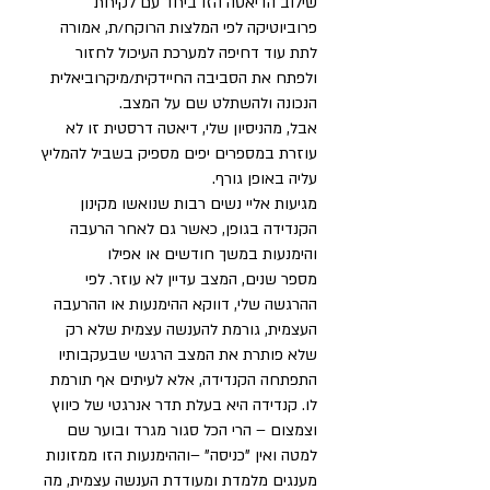
שילוב הדיאטה הזו ביחד עם לקיחת
פרוביוטיקה לפי המלצות הרוקח/ת, אמורה
לתת עוד דחיפה למערכת העיכול לחזור
ולפתח את הסביבה החיידקית/מיקרוביאלית
הנכונה ולהשתלט שם על המצב.
אבל, מהניסיון שלי, דיאטה דרסטית זו לא
עוזרת במספרים יפים מספיק בשביל להמליץ
עליה באופן גורף.
מגיעות אליי נשים רבות שנואשו מקינון
הקנדידה בגופן, כאשר גם לאחר הרעבה
והימנעות במשך חודשים או אפילו
מספר שנים, המצב עדיין לא עוזר.
לפי
ההרגשה שלי, דווקא ההימנעות או ההרעבה
העצמית, גורמת להענשה עצמית שלא רק
שלא פותרת את המצב הרגשי שבעקבותיו
התפתחה הקנדידה, אלא לעיתים אף תורמת
לו. קנדידה היא בעלת תדר אנרגטי של כיווץ
וצמצום – הרי הכל סגור מגרד ובוער שם
למטה ואין "כניסה" –וההימנעות הזו ממזונות
מענגים מלמדת ומעודדת הענשה עצמית, מה