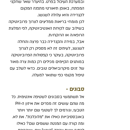
ובמערכת העיכול בפרט. בהיעדר שאר שחקני
המפתח, באופן תיאורטי מתפנה המקום
לקנדידה והיא עלולה לשגשג.
לכן מומחי בריאות ממליצים לצרוך פרוביוטיקה
בשילוב עם לקיחת האנטיביוטיקה, לפי המלצת
הרופא/ה או הרוקח/ת.
אבל, במידה והקנדידה כבר פרצה והחלה
לשגשג, לעיתים זה לא מספיק רק לצרוך
פרוביוטיקה, בעיקר כי קפסולות הפרוביוטיקה
במותגים הקיימים מכילים רק כמות צרה מאוד
של זנים מיקרוביאלים טובים. כדאי לשלב עם
טיפול מקומי כפי שתואר למעלה.
סבונים -
אל תשתמשי בסבונים לשטיפה אינטימית. כל
מה שהם עושים זה מפרים את איזון ה-PH
הטבעי, וגורמים לך לשטוף שם יותר ויותר
באובססיבייות כאילו את "מלוכלכת". את לא.
ומה קורה עם המנטה ששמים שם? כאילו