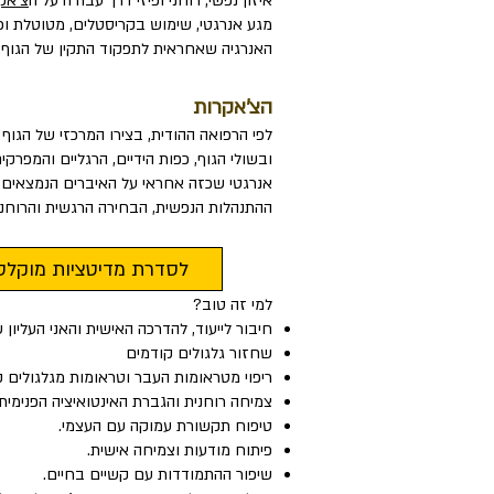
איזון נפשי, רוחני ופיזי דרך עבודה על ה
צ'אק
מגע אנרגטי, שימוש בקריסטלים, מטוטלת וכלי
האנרגיה שאחראית לתפקוד התקין של הגוף.
​הצ'אקרות
לפי הרפואה ההודית, בצירו המרכזי של הגוף קיימים 7 מרכזים אנרגטיים 
ובשולי הגוף, כפות הידיים, הרגליים והמפרקי
אנרגטי שכזה אחראי על האיברים הנמצאים בא
ההתנהלות הנפשית, הבחירה הרגשית והרוחני
לסדרת מדיטציות מוקלט
למי זה טוב?
חיבור לייעוד, להדרכה האישית והאני העליון ש
שחזור גלגולים קודמים
ריפוי מטראומות העבר וטראומות מגלגולים ק
צמיחה רוחנית והגברת האינטואיציה הפנימית.
טיפוח תקשורת עמוקה עם העצמי.
פיתוח מודעות וצמיחה אישית.
שיפור ההתמודדות עם קשיים בחיים.