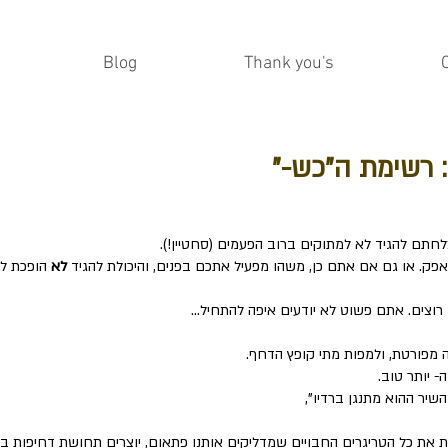
Blog
Thank you's
: רשימת ה"כש-"
חתם להגיד לא למתוקים ברוב הפעמים (סחטיין!).
ק. או גם אם אתם כן, משהו מפעיל אתכם בפנים, והיכולת להגיד
לא
הופכת לה
צים. אתם פשוט לא יודעים איפה להתחיל...
 מפורטת, ולמפות מתי קופץ הדחף.
 יותר טוב.
שיר ההוא מתנגן ברדיו",
ות את כל הטריגרים החבויים שמדליקים אותנו פתאום, יוצרים תחושת דחיפות 