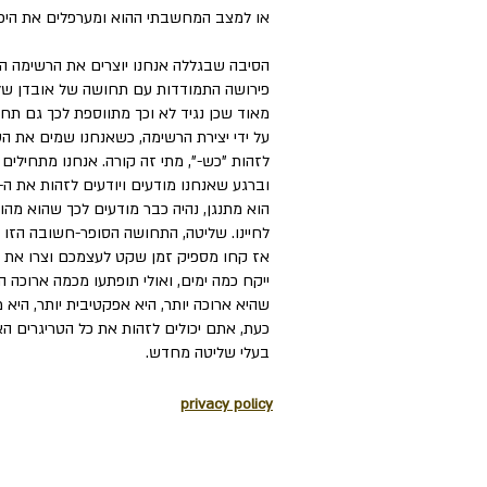
או למצב המחשבתי ההוא ומערפלים
את היכ
הסיבה שבגללה אנחנו יוצרים את הרשימה הזו
פירושה התמודדות עם תחושה של אובדן שליט
מאוד שכן נגיד לא וכך מתווספת לכך גם תחו
על ידי יצירת הרשימה, כשאנחנו שמים את הט
לזהות "כש-", מתי זה קורה. אנחנו מתחילים 
וברגע שאנחנו מודעים ויודעים לזהות את ה
הוא מתנגן, נהיה כבר מודעים לכך שהוא מהוו
לחיינו. שליטה, התחושה הסופר-חשובה הזו
אז קחו מספיק זמן שקט לעצמכם וצרו את רשי
ייקח כמה ימים, ואולי תופתעו מכמה ארוכה 
שהיא ארוכה יותר, היא אפקטיבית יותר, היא 
כעת, אתם יכולים לזהות את כל הטריגרים הא
בעלי שליטה מחדש.
privacy policy