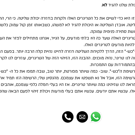
ולת שלנו להגיד
לא
.
 היא כדי לשיים את כל הטריגרים האלו ולקחת בחזרה יכולת שליטה. כי הרי, 
ה. אובדן השליטה או היכולת להגיד לא למשהו, כשבאותו זמן קול עמוק כלשהו
שת סתירה פנימית עמוקה.
ריגרים האלה שעד כה היו בלתי מודעים, על הנייר, אנחנו מתחילים לפזר את הע
להיות מודעים לטריגרים האלו.
-"כש-" הזה, הדרך ללקיחת השליטה חזרה לחיינו נהיית קלה הרבה יותר. בפעם
ה לנו טריגר, נהיה מוכנים. ההבנה הזו, הזיהוי הזה של הטריגרים, עוזרים לנו ל
 בהתמודדות עם התמכרות.
מת ה"כש-". שוב- כמה שיותר מפורטת, יותר טוב, שבה תמפו את כל ה- "כש-"י
הרשימה הזו, אבל אל נא תשפטו את עצמכם. מהנסיון שלי, הרשימה הזו תמיד ארו
מראה לנו שזיהינו כמה שיותר טריגרים. אז היו בעלי חמלה כלפי עצמכם, אוהבים
לו. עכשיו אתם יודעים. עכשיו אתם בעלי מודעות ויכולת זיהוי לפעם הבאה שהטר