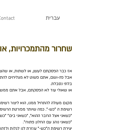
עברית
Contact
שחרור מהתמכרויות, או
אז כבר הפסקתם לעשן, או לשתות, או שהצל
אבל פה-ושם, אתם פשוט לא מצליחים להתאפ
בלתי נסבלת.
או שאולי עוד לא הפסקתם, אבל אתם ממש רו
מקום מעולה להתחיל ממנו, הוא ליצור רשימה
רשימת ה "כש-". כמה שיותר מפורטת הרשימה-
"כשאני אצל החבר ההוא", "כשאני בים" "כשה
"כשאני נוהג עם החלון פתוח".
יצירת רשימת ה"כש-" עוזרת לנו לגלות ולזה